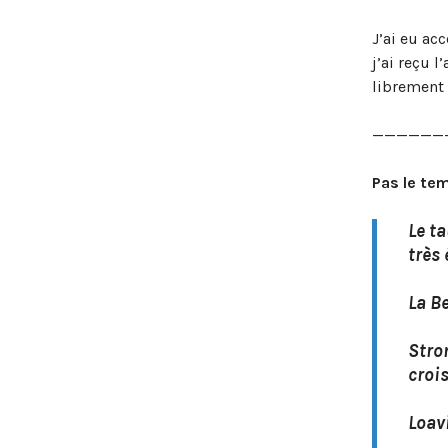
J’ai eu ac
j’ai reçu 
librement 
——————
Pas le tem
Le t
très 
La B
Stro
croi
Loav