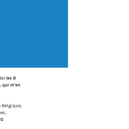
ci les 8
… qui m’en
n Belgique,
es,
00