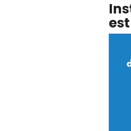
In
est