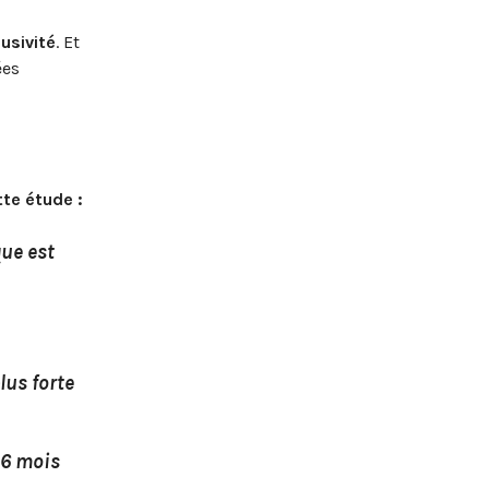
usivité
. Et
ées
tte étude :
ue est
lus forte
 6 mois