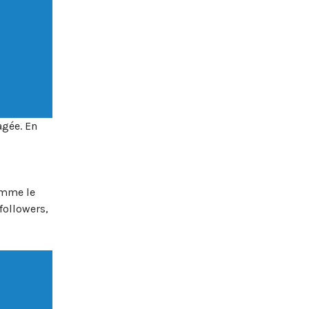
agée. En
omme le
followers,