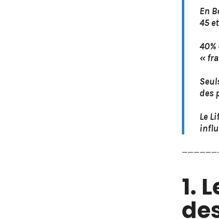
En B
45 e
40% 
« fr
Seul
des 
Le Li
infl
——————
1. 
des