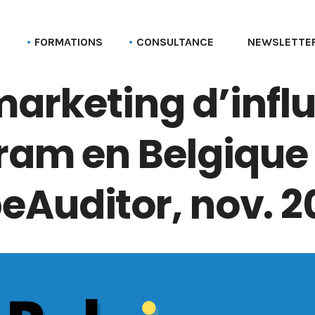
G
FORMATIONS
CONSULTANCE
NEWSLETTE
marketing d’infl
Formation aux profils Linkedin
Parcours Employee advocacy
Formation aux pages Linkedin (entreprise)
ram en Belgique
Formation Social selling
Formation LinkedIn Sales Navigator
eAuditor, nov. 2
Formation Recruter via LinkedIn
Formation Employer branding
Formation Linkedin Ads (Campaign manager)
Formation Bluesky
Formation Stratégie réseaux sociaux