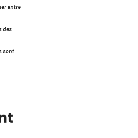
ser entre
s des
s sont
nt