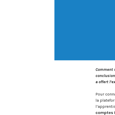
Comment se
conclusion
a offert l’e
Pour conna
la platef
l’apprenti
comptes 