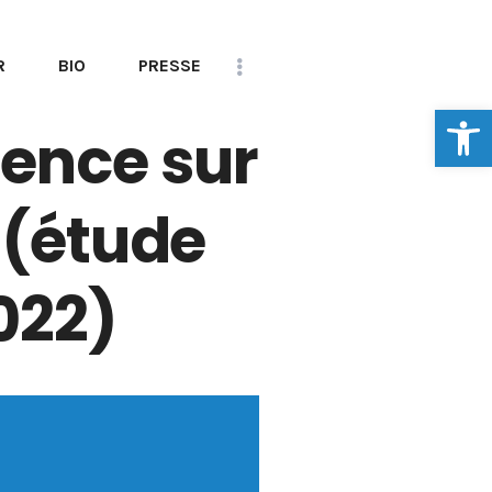
R
BIO
PRESSE
Ouvrir la
CONTACT
uence sur
 (étude
022)