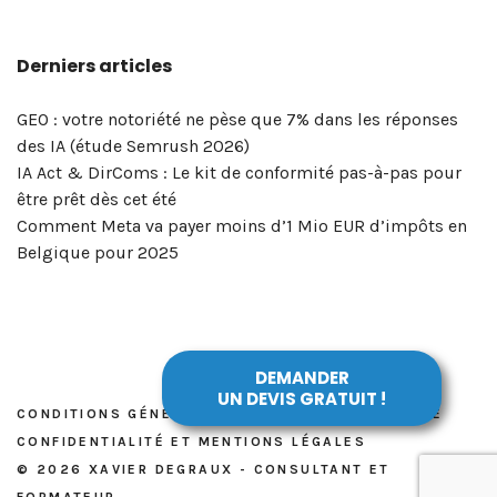
LinkedIn
? »
et
confidentialité
à
Xavier
la
réseaux
pour
de
–
réseaux
et
Bruxelles
Degraux
portée
sociaux
votre
Derniers articles
votre
Masterclass
sociaux
mentions
|
!
de
&
entreprise
entreprise? »
du
?
légales
Xavier
vos
marketing
!
–
5
Degraux
publications
digital
GEO : votre notoriété ne pèse que 7% dans les réponses
Masterclass
et
?
des IA (étude Semrush 2026)
du
6
OK,
IA Act & DirComs : Le kit de conformité pas-à-pas pour
vendredi
mai
voici
être prêt dès cet été
8
2026
l’outil…
Comment Meta va payer moins d’1 Mio EUR d’impôts en
mai
Belgique pour 2025
2026
DEMANDER
UN DEVIS GRATUIT !
CONDITIONS GÉNÉRALES DE VENTE, POLITIQUE DE
CONFIDENTIALITÉ ET MENTIONS LÉGALES
© 2026 XAVIER DEGRAUX - CONSULTANT ET
FORMATEUR