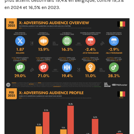
plus atteint désormais 19,4% en Belgique, contre 19,3%
en 2024 et 16,5% en 2023.