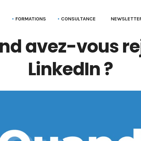
G
FORMATIONS
CONSULTANCE
NEWSLETTE
nd avez-vous rej
Formation aux profils Linkedin
Parcours Employee advocacy
Formation aux pages Linkedin (entreprise)
LinkedIn ?
Formation Social selling
Formation LinkedIn Sales Navigator
Formation Recruter via LinkedIn
Formation Employer branding
Formation Linkedin Ads (Campaign manager)
Formation Bluesky
Formation Stratégie réseaux sociaux