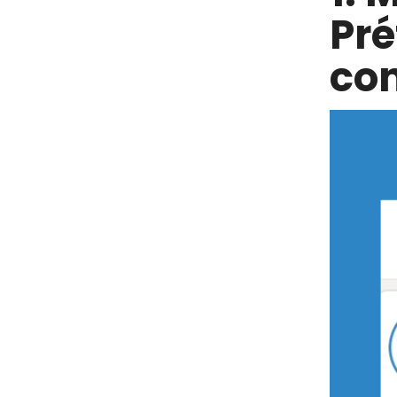
Pré
con