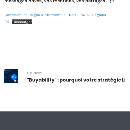
messages privés, vos mentions
,
vos partages… ;-!
Comment les Belges s’informent-ils – DNR – 2026 – Degraux
(9)
Télécharger
Up Next:
"Buyability" : pourquoi votre stratégie Li