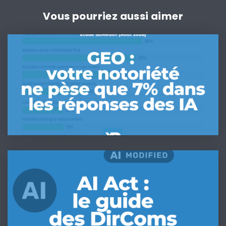
Vous pourriez aussi aimer
GEO
:
votre
notoriété
ne
pèse
que
7%
dans
les
IA
réponses
Act
des
&
IA
DirComs
(étude
:
Semrush
Le
2026)