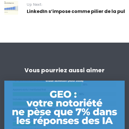
Up Next:
LinkedIn s’impose comme pilier de la pub
Vous pourriez aussi aimer
GEO
:
votre
notoriété
ne
pèse
que