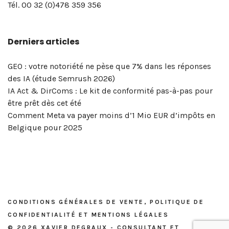
page
pro
digital
de
Degraux
vue…
Selling
de
comparer
!
en
!
Twitter
Tél. 00 32 (0)478 359 356
LinkedIn
? »
et
confidentialité
à
Xavier
la
réseaux
pour
de
–
réseaux
et
Bruxelles
Degraux
portée
sociaux
votre
Derniers articles
votre
Masterclass
sociaux
mentions
|
!
de
&
entreprise
entreprise? »
du
?
légales
Xavier
vos
marketing
!
–
5
Degraux
publications
digital
GEO : votre notoriété ne pèse que 7% dans les réponses
Masterclass
et
?
des IA (étude Semrush 2026)
du
6
OK,
IA Act & DirComs : Le kit de conformité pas-à-pas pour
vendredi
mai
voici
être prêt dès cet été
8
2026
l’outil…
Comment Meta va payer moins d’1 Mio EUR d’impôts en
mai
Belgique pour 2025
2026
CONDITIONS GÉNÉRALES DE VENTE, POLITIQUE DE
CONFIDENTIALITÉ ET MENTIONS LÉGALES
© 2026 XAVIER DEGRAUX - CONSULTANT ET