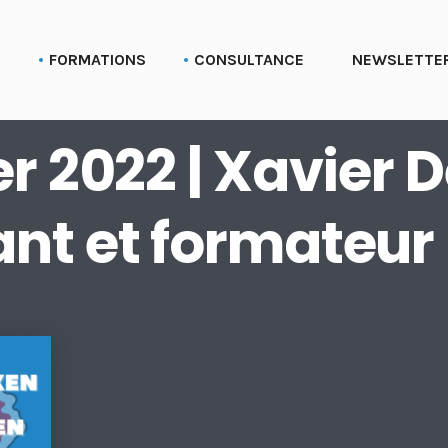
G
FORMATIONS
CONSULTANCE
NEWSLETTE
Formation aux profils Linkedin
Parcours Employee advocacy
er 2022 | Xavier 
Formation aux pages Linkedin (entreprise)
Formation Social selling
nt et formateur
Formation LinkedIn Sales Navigator
Formation Recruter via LinkedIn
Formation Employer branding
Formation Linkedin Ads (Campaign manager)
Formation Bluesky
Formation Stratégie réseaux sociaux