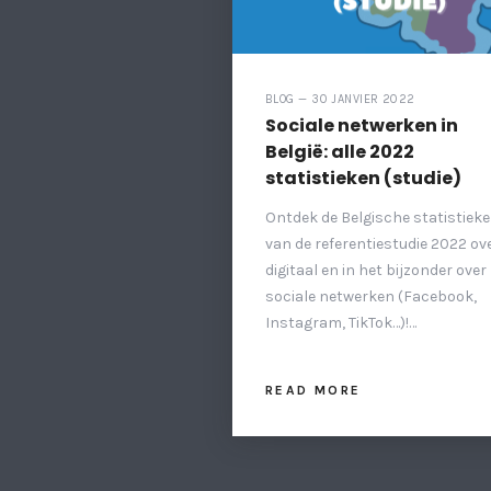
BLOG — 30 JANVIER 2022
Sociale netwerken in
België: alle 2022
statistieken (studie)
Ontdek de Belgische statistiek
van de referentiestudie 2022 ov
digitaal en in het bijzonder over
sociale netwerken (Facebook,
Instagram, TikTok…)!…
READ MORE