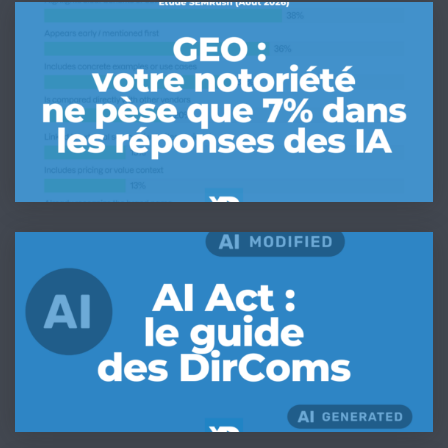
GEO
:
votre
notoriété
ne
pèse
que
7%
dans
les
IA
réponses
Act
des
&
IA
DirComs
(étude
:
Semrush
Le
2026)
kit
de
conformité