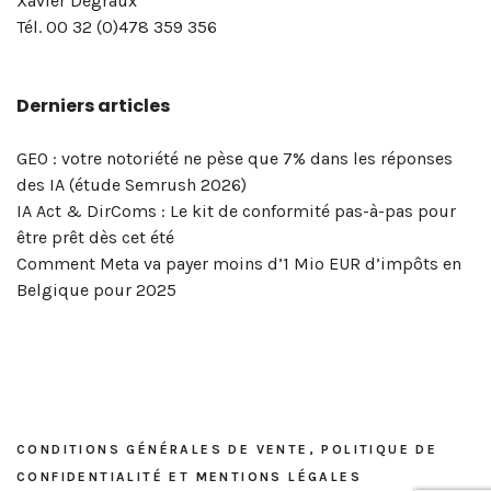
Xavier Degraux
page
pro
digital
de
Degraux
vue…
Selling
de
comparer
!
en
!
Twitter
Tél. 00 32 (0)478 359 356
LinkedIn
? »
et
confidentialité
à
Xavier
la
réseaux
pour
de
–
réseaux
et
Bruxelles
Degraux
portée
sociaux
votre
Derniers articles
votre
Masterclass
sociaux
mentions
|
!
de
&
entreprise
entreprise? »
du
?
légales
Xavier
vos
marketing
!
–
5
Degraux
publications
digital
GEO : votre notoriété ne pèse que 7% dans les réponses
Masterclass
et
?
des IA (étude Semrush 2026)
du
6
OK,
IA Act & DirComs : Le kit de conformité pas-à-pas pour
vendredi
mai
voici
être prêt dès cet été
8
2026
l’outil…
Comment Meta va payer moins d’1 Mio EUR d’impôts en
mai
Belgique pour 2025
2026
CONDITIONS GÉNÉRALES DE VENTE, POLITIQUE DE
CONFIDENTIALITÉ ET MENTIONS LÉGALES