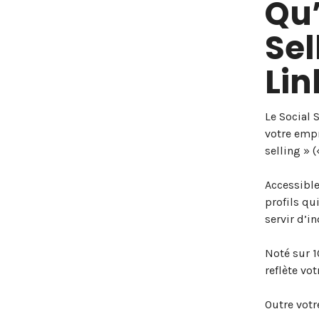
Qu’
Sel
Lin
Le Social 
votre empr
selling » (
Accessibl
profils qu
servir d’i
Noté sur 1
reflète vo
Outre votr