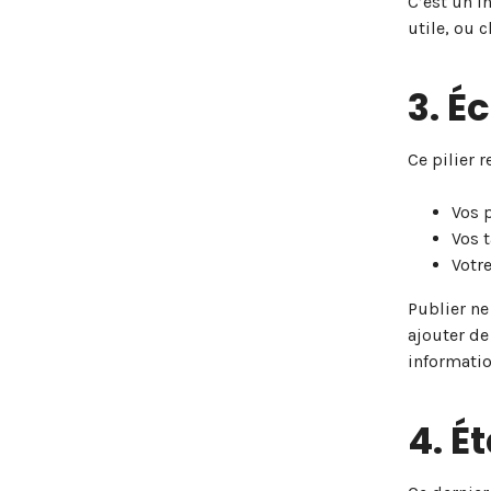
C’est un i
utile, ou 
3. É
Ce pilier 
Vos 
Vos 
Votr
Publier ne
ajouter de
informatio
4. É