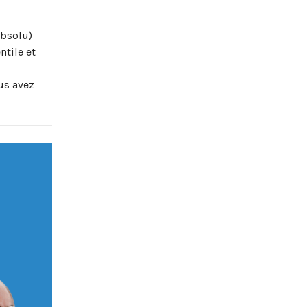
absolu)
ntile et
us avez