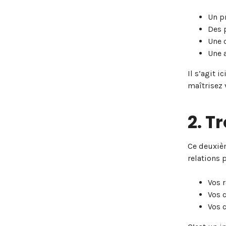
Un p
Des p
Une 
Une a
Il s’agit 
maîtrisez 
2. T
Ce deuxièm
relations 
Vos 
Vos 
Vos 