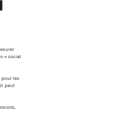
l
mesurer
n « social
 pour les
SI peut
ensions,