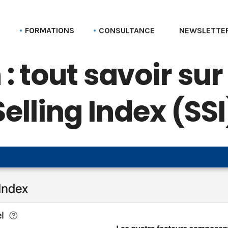
G
FORMATIONS
CONSULTANCE
NEWSLETTE
: tout savoir sur
Formation aux profils Linkedin
Parcours Employee advocacy
Formation aux pages Linkedin (entreprise)
Selling Index (SSI
Formation Social selling
Formation LinkedIn Sales Navigator
Formation Recruter via LinkedIn
Formation Employer branding
Formation Linkedin Ads (Campaign manager)
Formation Bluesky
Formation Stratégie réseaux sociaux