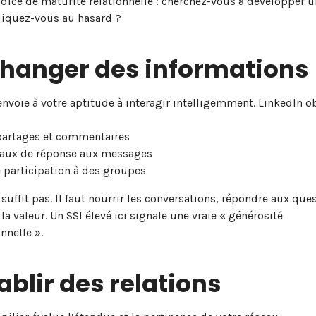
ndice de maturité relationnelle : cherchez-vous à développer 
cliquez-vous au hasard ?
changer des informations
renvoie à votre aptitude à interagir intelligemment. LinkedIn o
partages et commentaires
taux de réponse aux messages
e participation à des groupes
 suffit pas. Il faut nourrir les conversations, répondre aux que
 la valeur. Un SSI élevé ici signale une vraie « générosité
nnelle ».
tablir des relations