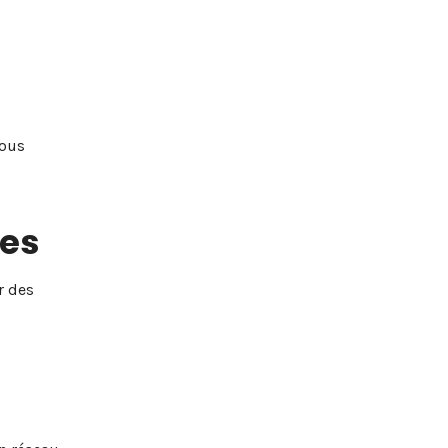
vous
nes
r des