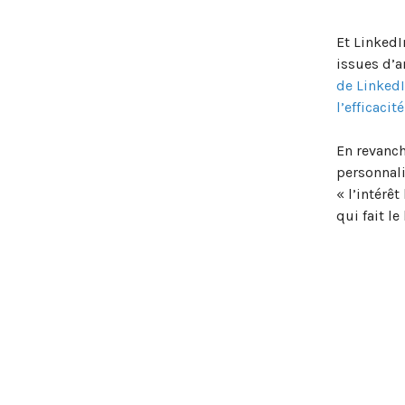
Et LinkedI
issues d’a
de LinkedI
l’efficacit
En revanch
personnali
« l’intérê
qui fait l