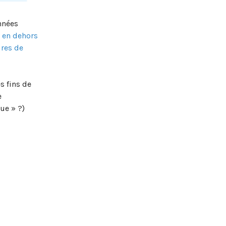
nnées
 en dehors
ures de
s fins de
e
ue » ?)