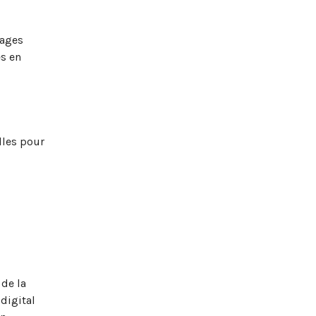
sages
es en
lles pour
de la
digital