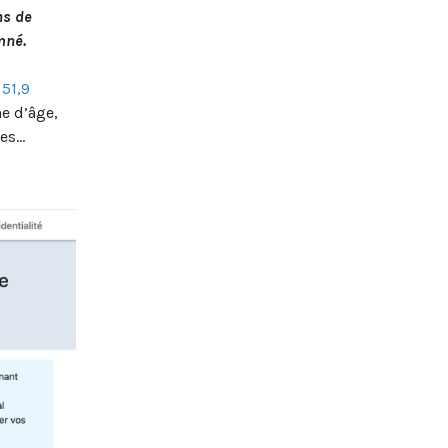
ns de
mné.
s
51,9
e d’âge,
ues…