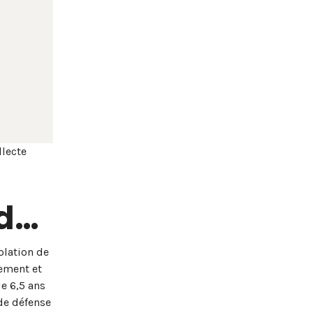
llecte
rd…
olation de
tement et
de 6,5 ans
 de défense