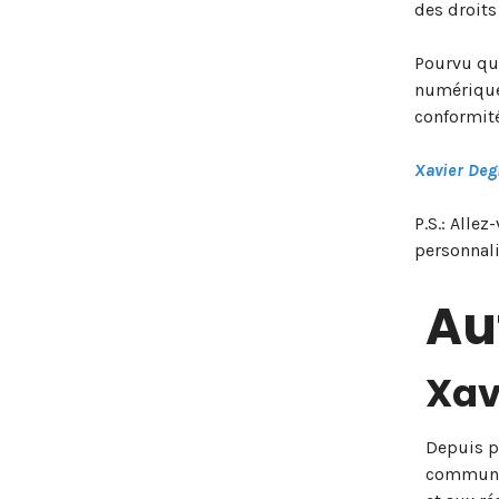
des droits
Pourvu qu
numériques
conformité
Xavier Deg
P.S.: Alle
personnali
Au
Xav
Depuis pr
communic