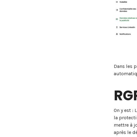
Dans les p
automatiq
RGP
On y est :
la protect
mettre à j
après le d