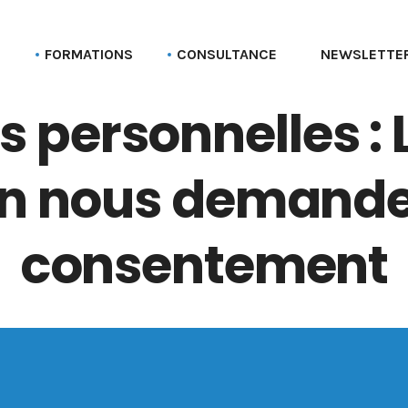
G
FORMATIONS
CONSULTANCE
NEWSLETTE
 personnelles : 
Formation aux profils Linkedin
Parcours Employee advocacy
Formation aux pages Linkedin (entreprise)
in nous demande
Formation Social selling
Formation LinkedIn Sales Navigator
consentement
Formation Recruter via LinkedIn
Formation Employer branding
Formation Linkedin Ads (Campaign manager)
Formation Bluesky
Formation Stratégie réseaux sociaux