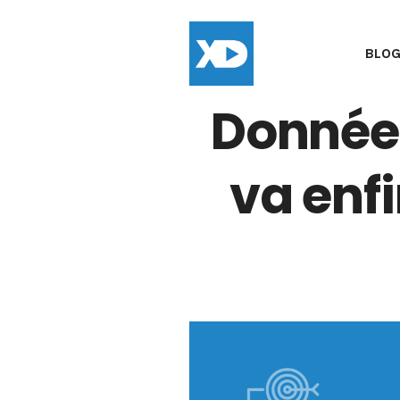
BLO
Données
va enf