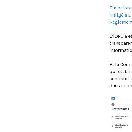
Fin octobr
infligé à 
Règlement 
L’IDPC a e
transparen
informatio
Et la Comm
qui établi
contraint 
dans un dé