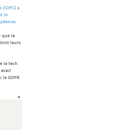
s (IDPC) a
t le
opéenne
.
t que la
 dont leurs
e la tech
 avait
ec le GDPR