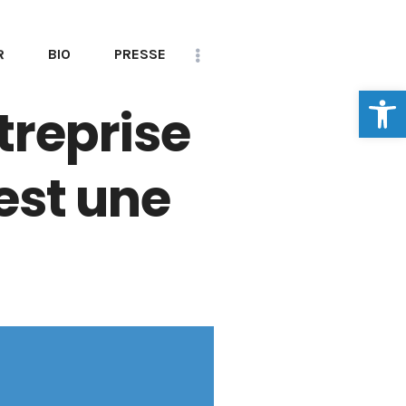
R
BIO
PRESSE
Ouvrir la
CONTACT
treprise
’est une