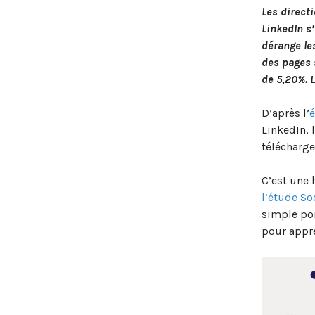
Les direct
LinkedIn s
dérange les
des pages 
de 5,20%. L
D’après l’
é
LinkedIn,
télécharge
C’est une 
l’étude So
simple por
pour appr