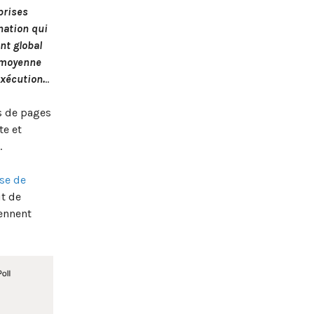
prises
nation qui
t global
e moyenne
exécution.
..
ns de pages
te et
.
se de
it de
iennent