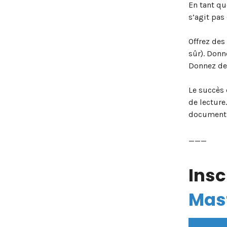
En tant qu
s’agit pas
Offrez des
sûr). Donn
Donnez des
Le succès 
de lecture
documents 
___
Insc
Mas