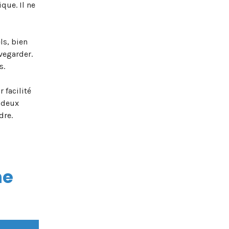
que. Il ne
ls, bien
vegarder.
s.
 facilité
e deux
dre.
ne