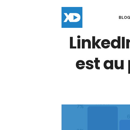
BLO
LinkedI
est au 