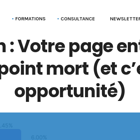
G
FORMATIONS
CONSULTANCE
NEWSLETTE
n : Votre page en
Formation aux profils Linkedin
Parcours Employee advocacy
Formation aux pages Linkedin (entreprise)
point mort (et c
Formation Social selling
Formation LinkedIn Sales Navigator
opportunité)
Formation Recruter via LinkedIn
Formation Employer branding
Formation Linkedin Ads (Campaign manager)
Formation Bluesky
Formation Stratégie réseaux sociaux