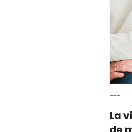
___
La vi
de 