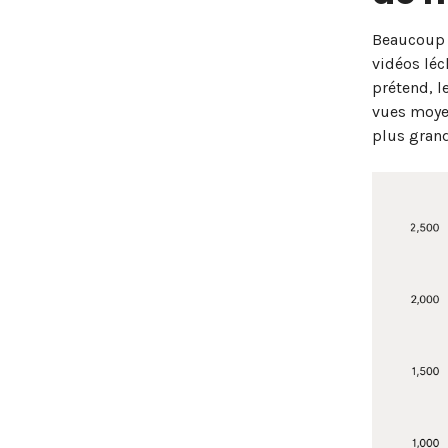
Beaucoup 
vidéos léc
prétend, l
vues moyen
plus gran