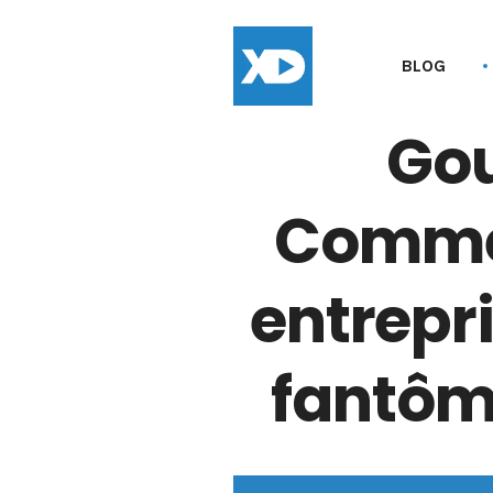
BLOG
Gou
Commen
entrepr
fantôme