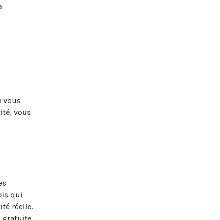
a
Si vous
ité, vous
es
ois qui
té réelle.
 gratuite