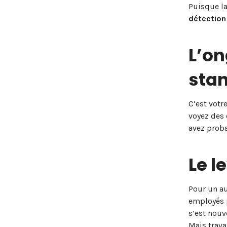
Puisque la
détection
L’on
sta
C’est votr
voyez des 
avez proba
Le l
Pour un au
employés p
s’est nouv
Mais trava