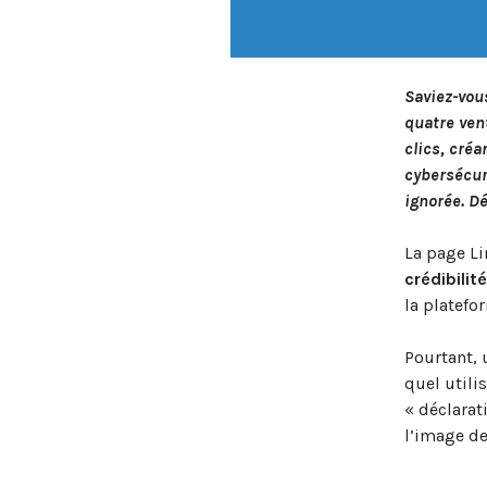
Saviez-vou
quatre ven
clics, cré
cybersécuri
ignorée. D
La page Li
crédibilité
la platefo
Pourtant, 
quel utili
« déclarat
l’image d