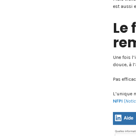
est aussi e
Le 
rem
Une fois 
douce, à l
Pas effica
L’unique m
NFPI
(
Notic