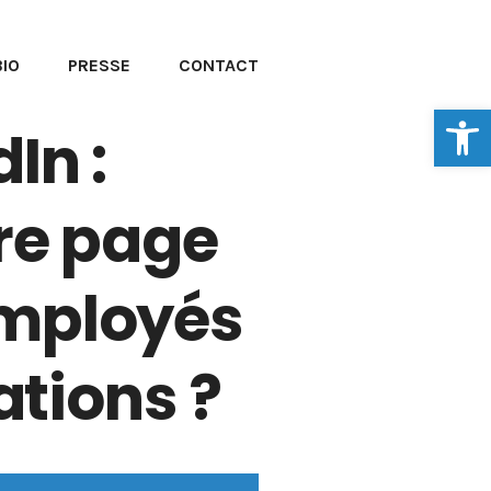
BIO
PRESSE
CONTACT
Ouvrir la
In :
re page
employés
ations ?