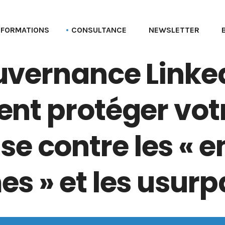
FORMATIONS
CONSULTANCE
NEWSLETTER
vernance Linked
Formation aux profils Linkedin
Parcours Employee advocacy
Formation aux pages Linkedin (entreprise)
t protéger vot
Formation Social selling
Formation LinkedIn Sales Navigator
ise contre les « 
Formation Recruter via LinkedIn
Formation Employer branding
s » et les usurp
Formation Linkedin Ads (Campaign manager)
Formation Bluesky
Formation Stratégie réseaux sociaux