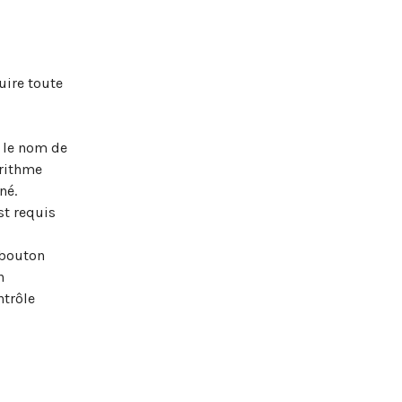
uire toute
 le nom de
orithme
né.
st requis
 bouton
n
ntrôle