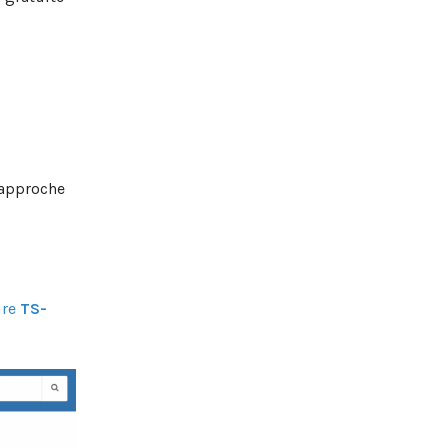
 approche
ire
TS-