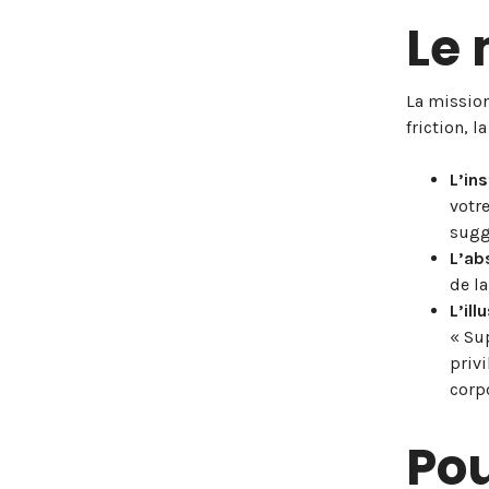
Le 
La mission
friction, 
L’in
votre
suggè
L’ab
de la
L’ill
« Sup
privi
corpo
Pou