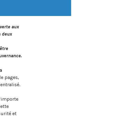
verte aux
n deux
être
uvernance.
a
de pages,
ntralisé.
n’importe
cette
urité et