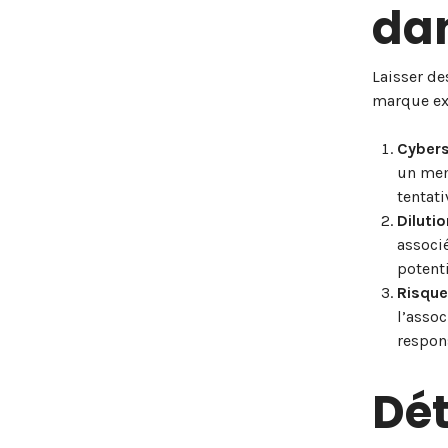
da
Laisser de
marque exp
Cybers
un mem
tentati
Diluti
associé
potenti
Risque
l’assoc
respons
Dét