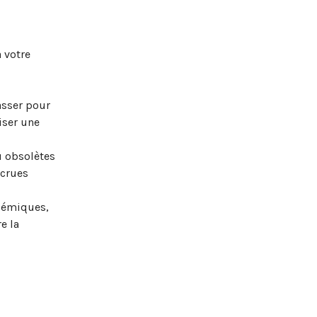
 votre
asser pour
iser une
u obsolètes
ecrues
lémiques,
e la