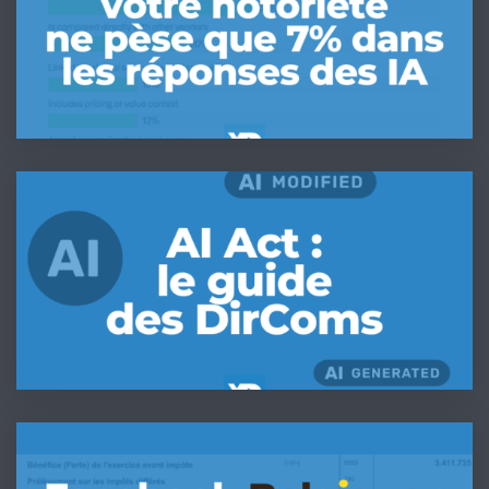
notoriété
ne
pèse
que
7%
dans
les
IA
réponses
Act
des
&
IA
DirComs
(étude
:
Semrush
Le
2026)
kit
de
conformité
pas-
Comment
à-
Meta
pas
va