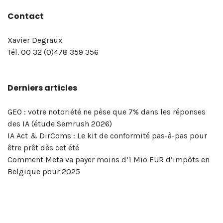
optimiser
utiliser
d’un
générales
générales
la
articles
mail
LinkedIn,
critique
critique
Instagram
Linkedin
Recruter
Threads
m’inscris
:
d’avoir
notre
à
Xavier
savoir
Contact
et
Linkedin
consultant
de
de
bio
de
Advocacy
aux
aux
Ads
via
à
Vous
confirmé
catalogue
ma
Degraux
sur
gérer
comme
en
vente
vente,
de
confirmation
&
pages
profils
(Campaign
LinkedIn
la
voulez
votre
de
newsletter
sur
la
la
un.e
marketing
politique
Xavier
en
Social
Linkedin
Linkedin
manager)
newsletter
vraiment
inscription
formations
Twitter
formation
Xavier Degraux
page
pro
digital
de
Degraux
vue…
Selling
de
comparer
!
en
!
Twitter
Tél. 00 32 (0)478 359 356
LinkedIn
? »
et
confidentialité
à
Xavier
la
réseaux
pour
de
–
réseaux
et
Bruxelles
Degraux
portée
sociaux
votre
Derniers articles
votre
Masterclass
sociaux
mentions
|
!
de
&
entreprise
entreprise? »
du
?
légales
Xavier
vos
marketing
!
–
5
Degraux
publications
digital
GEO : votre notoriété ne pèse que 7% dans les réponses
Masterclass
et
?
des IA (étude Semrush 2026)
du
6
OK,
IA Act & DirComs : Le kit de conformité pas-à-pas pour
vendredi
mai
voici
être prêt dès cet été
8
2026
l’outil…
Comment Meta va payer moins d’1 Mio EUR d’impôts en
mai
Belgique pour 2025
2026