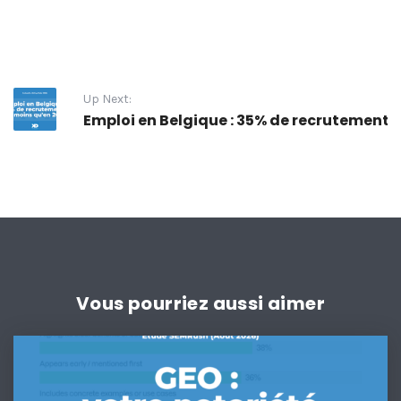
Up Next:
Emploi en Belgique : 35% de recrutements e
Vous pourriez aussi aimer
GEO
:
votre