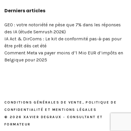
de
–
réseaux
et
Bruxelles
Degraux
portée
sociaux
votre
Derniers articles
votre
Masterclass
sociaux
mentions
|
!
de
&
entreprise
entreprise? »
du
?
légales
Xavier
vos
marketing
!
–
5
Degraux
publications
digital
GEO : votre notoriété ne pèse que 7% dans les réponses
Masterclass
et
?
des IA (étude Semrush 2026)
du
6
OK,
IA Act & DirComs : Le kit de conformité pas-à-pas pour
vendredi
mai
voici
être prêt dès cet été
8
2026
l’outil…
Comment Meta va payer moins d’1 Mio EUR d’impôts en
mai
Belgique pour 2025
2026
CONDITIONS GÉNÉRALES DE VENTE, POLITIQUE DE
CONFIDENTIALITÉ ET MENTIONS LÉGALES
© 2026 XAVIER DEGRAUX - CONSULTANT ET
FORMATEUR