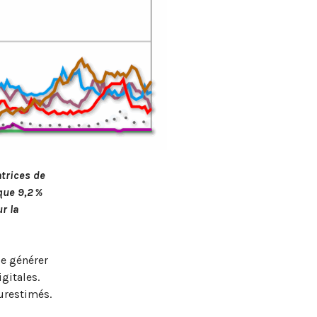
trices de
que 9,2 %
r la
de générer
gitales.
surestimés.