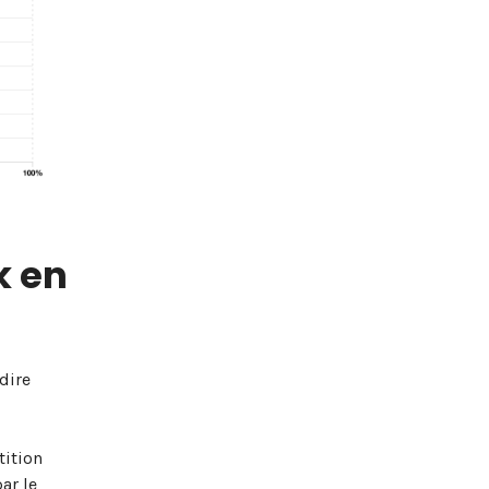
k en
dire
rtition
ar le