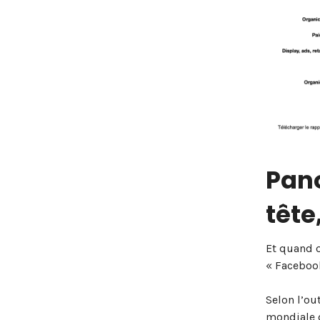
Pan
tête
Et quand o
« Faceboo
Selon l’ou
mondiale d