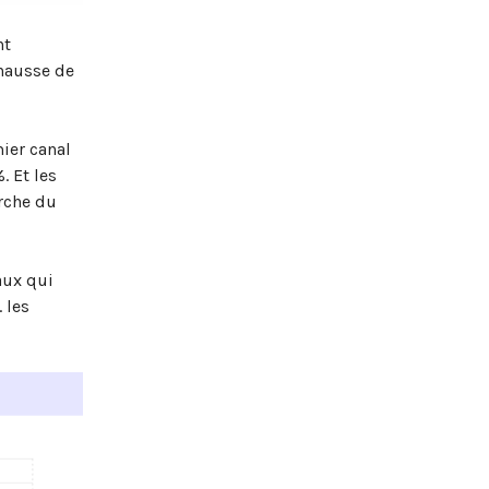
nt
 hausse de
mier canal
. Et les
arche du
aux qui
 les