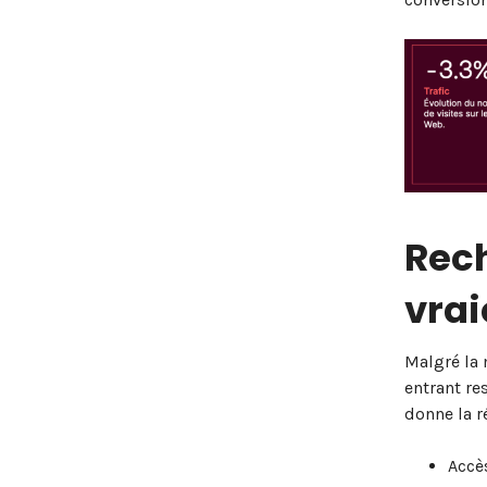
Rech
vrai
Malgré la 
entrant r
donne la r
Accès