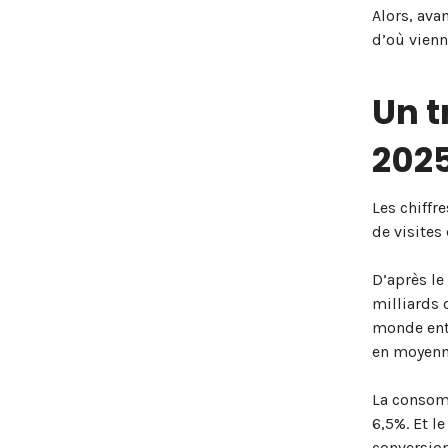
Alors, ava
d’où vienn
Un t
202
Les chiffr
de visites
D’après le
milliards 
monde enti
en moyenne
La consomm
6,5%. Et l
conversion