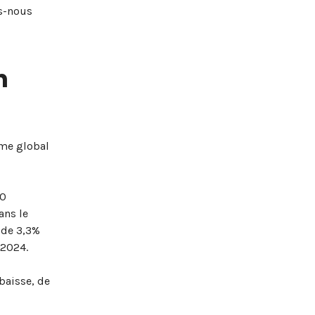
ns-nous
n
lume global
90
ans le
 de 3,3%
 2024.
baisse, de