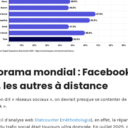
orama mondial : Faceboo
, les autres à distance
n dit « réseaux sociaux », on devrait presque se contenter de 
k ».
til d’analyse web
Statcounter
(
méthodologie
), en effet, la répa
u trafic social était toujours ultra dominée, fin juillet 2025, p