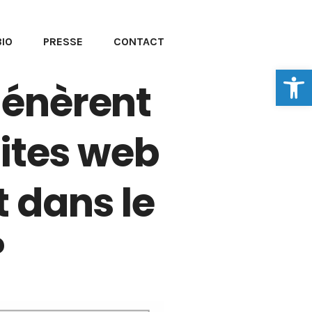
BIO
PRESSE
CONTACT
Ouvrir la
génèrent
 sites web
t dans le
?