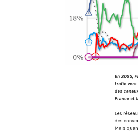
En 2025, F
trafic ver
des canaux
France et l
Les réseau
des conver
Mais quand