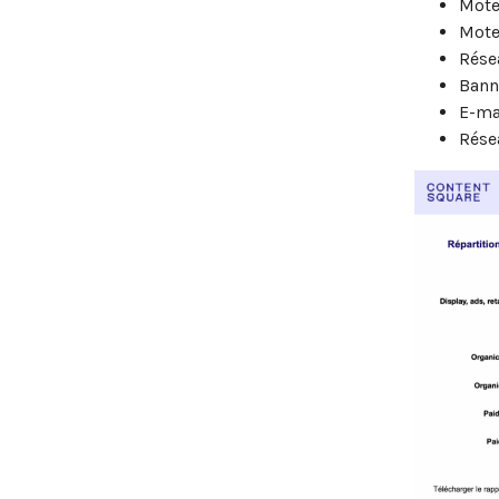
Mote
Mote
Rése
Banni
E-ma
Rése