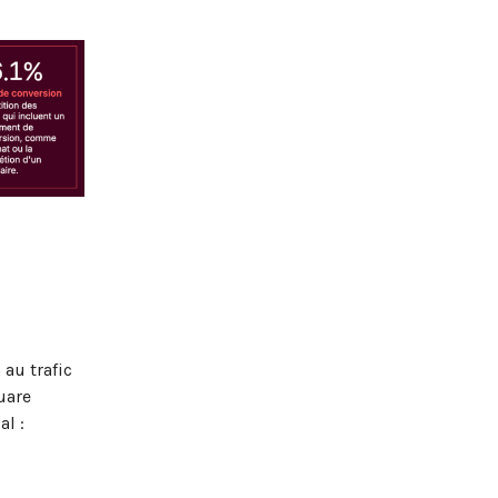
au trafic
uare
al :