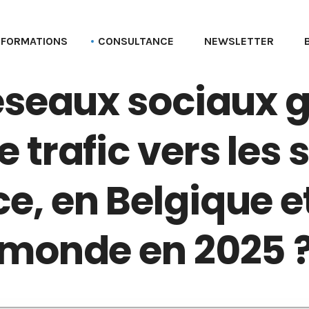
FORMATIONS
CONSULTANCE
NEWSLETTER
éseaux sociaux 
Formation aux profils Linkedin
Parcours Employee advocacy
Formation aux pages Linkedin (entreprise)
e trafic vers les
Formation Social selling
Formation LinkedIn Sales Navigator
e, en Belgique e
Formation Recruter via LinkedIn
Formation Employer branding
monde en 2025 
Formation Linkedin Ads (Campaign manager)
Formation Bluesky
Formation Stratégie réseaux sociaux