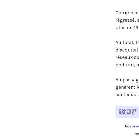
Comme on l
régressé, 
plus de 13
Au total, 
d’acquisit
réseaux so
podium, ma
Au passage
génèrent l
contenus 