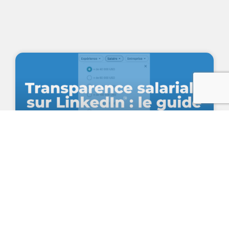
Transparence salariale en Europe : le
guide de référence pour les RH et les
responsables de marque employeur
sur LinkedIn… et au-delà