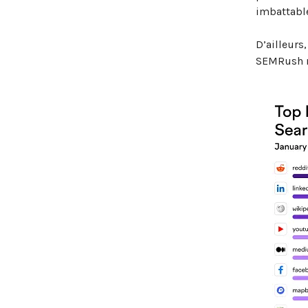
imbattable
D’ailleurs
SEMRush m