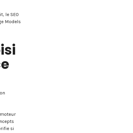
it, le SEO
age Models
isi
ce
ion
n moteur
oncepts
ifie si