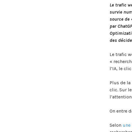
Le trafic w
survie num
source de 
par ChatGPT
Optimizati
des décid
Le trafic 
« recherch
l’IA, le cl
Plus de la
clic. Sur 
l’attention
On entre da
Selon
une 