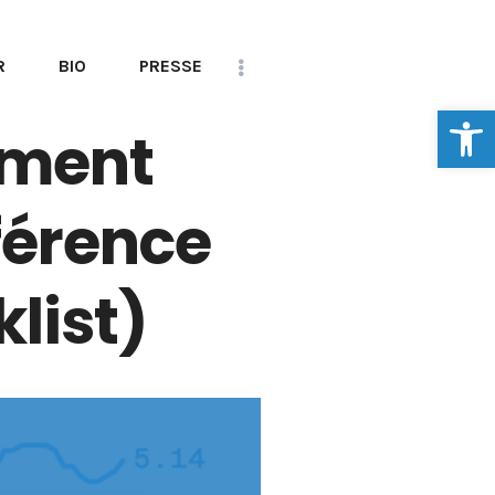
R
BIO
PRESSE
Ouvrir la
CONTACT
mment
férence
klist)