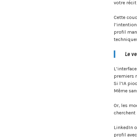
votre réci
Cette couc
l’intention
profil man
technique
Le ve
L’interfac
premiers r
Si l’IA pi
Même sans 
Or, les mo
cherchent 
LinkedIn o
profil ave