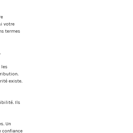
re
si votre
ons termes
.
 les
ribution.
ité existe.
ilité. Ils
s. Un
e confiance