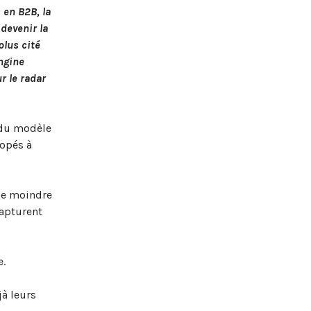
s en B2B, la
devenir la
plus cité
Engine
r le radar
i du modèle
dopés à
 le moindre
capturent
e.
à leurs