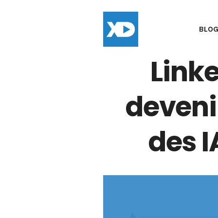
BLO
Link
deveni
des I