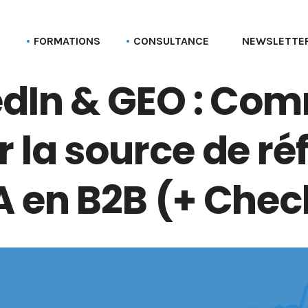
G
FORMATIONS
CONSULTANCE
NEWSLETTE
edIn & GEO : Co
Formation aux profils Linkedin
Parcours Employee advocacy
Formation aux pages Linkedin (entreprise)
r la source de ré
Formation Social selling
Formation LinkedIn Sales Navigator
A en B2B (+ Chec
Formation Recruter via LinkedIn
Formation Employer branding
Formation Linkedin Ads (Campaign manager)
Formation Bluesky
Formation Stratégie réseaux sociaux