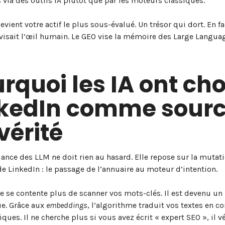
 via des outils IA plutôt que par les moteurs classiques.
vient votre actif le plus sous-évalué. Un trésor qui dort. En fa
visait l’œil humain. Le GEO vise la mémoire des Large Langu
rquoi les IA ont cho
nkedIn comme sour
vérité
iance des LLM ne doit rien au hasard. Elle repose sur la mutat
e LinkedIn : le passage de l’annuaire au moteur d’intention.
e se contente plus de scanner vos mots-clés. Il est devenu u
e. Grâce aux
embeddings
, l’algorithme traduit vos textes en c
ues. Il ne cherche plus si vous avez écrit « expert SEO », il vér