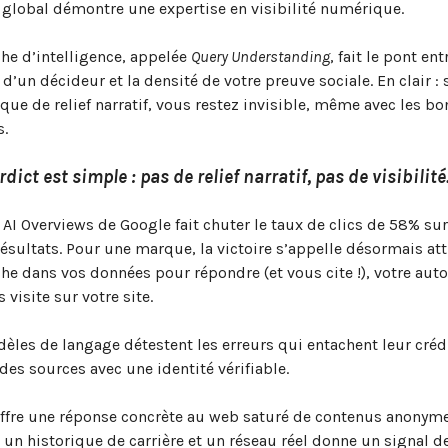
t global démontre une expertise en visibilité numérique.
he d’intelligence, appelée
Query Understanding
, fait le pont ent
 d’un décideur et la densité de votre preuve sociale. En clair : 
que de relief narratif, vous restez invisible, même avec les b
s.
rdict est simple : pas de relief narratif, pas de visibilité
e AI Overviews de Google fait chuter le taux de clics de 58% sur
ésultats. Pour une marque, la victoire s’appelle désormais att
oche dans vos données pour répondre (et vous cite !), votre autor
visite sur votre site.
dèles de langage détestent les erreurs qui entachent leur crédib
des sources avec une identité vérifiable.
ffre une réponse concrète au web saturé de contenus anonyme
c un historique de carrière et un réseau réel donne un signal d