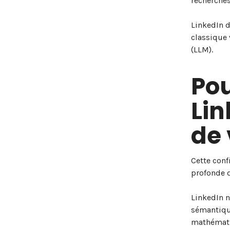
recherches
LinkedIn de
classique 
(LLM).
Pou
Li
de 
Cette conf
profonde d
LinkedIn n
sémantiqu
mathématiq