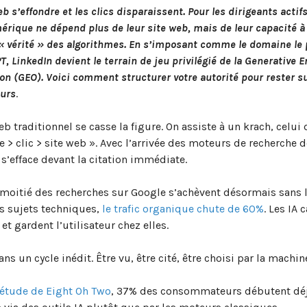
eb s’effondre et les clics disparaissent. Pour les dirigeants actif
érique ne dépend plus de leur site web, mais de leur capacité à 
« vérité » des algorithmes. En s’imposant comme le domaine le 
, LinkedIn devient le terrain de jeu privilégié de la Generative 
on (GEO). Voici comment structurer votre autorité pour rester su
eurs
.
web traditionnel se casse la figure. On assiste à un krach, celu
e > clic > site web ». Avec l’arrivée des moteurs de recherche 
ic s’efface devant la citation immédiate.
 moitié des recherches sur Google s’achèvent désormais sans
les sujets techniques,
le trafic organique chute de 60%
. Les IA 
 et gardent l’utilisateur chez elles.
ns un cycle inédit. Être vu, être cité, être choisi par la machin
étude de Eight Oh Two
, 37% des consommateurs débutent déj