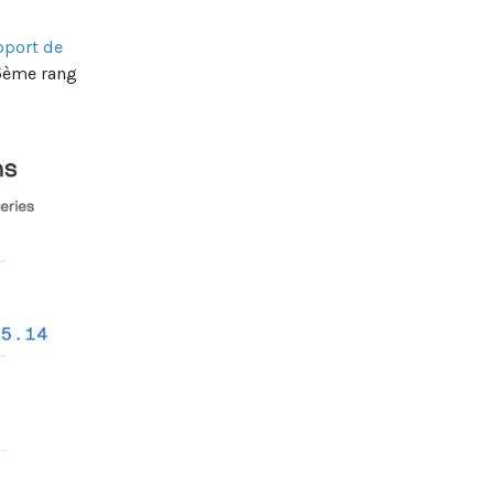
pport de
 5ème rang