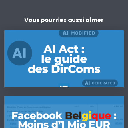
Vous pourriez aussi aimer
IA
Act
&
DirComs
:
Le
kit
de
conformité
pas-
Comment
à-
Meta
pas
va
pour
payer
être
moins