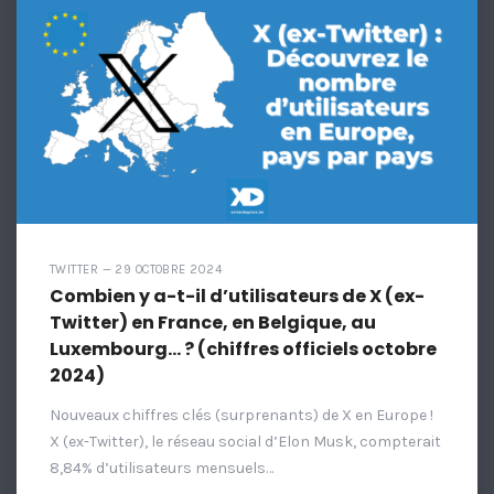
TWITTER — 29 OCTOBRE 2024
Combien y a-t-il d’utilisateurs de X (ex-
Twitter) en France, en Belgique, au
Luxembourg… ? (chiffres officiels octobre
2024)
Nouveaux chiffres clés (surprenants) de X en Europe !
X (ex-Twitter), le réseau social d’Elon Musk, compterait
8,84% d’utilisateurs mensuels…