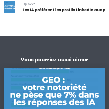
Up Next:
Les IA préfèrent les profils LinkedIn aux 
Vous pourriez aussi aimer
GEO
:
votre
notoriété
ne
pèse
que