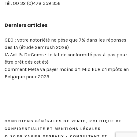
page
pro
digital
de
Degraux
vue…
Selling
de
comparer
!
en
!
Twitter
Tél. 00 32 (0)478 359 356
LinkedIn
? »
et
confidentialité
à
Xavier
la
réseaux
pour
de
–
réseaux
et
Bruxelles
Degraux
portée
sociaux
votre
Derniers articles
votre
Masterclass
sociaux
mentions
|
!
de
&
entreprise
entreprise? »
du
?
légales
Xavier
vos
marketing
!
–
5
Degraux
publications
digital
GEO : votre notoriété ne pèse que 7% dans les réponses
Masterclass
et
?
des IA (étude Semrush 2026)
du
6
OK,
IA Act & DirComs : Le kit de conformité pas-à-pas pour
vendredi
mai
voici
être prêt dès cet été
8
2026
l’outil…
Comment Meta va payer moins d’1 Mio EUR d’impôts en
mai
Belgique pour 2025
2026
CONDITIONS GÉNÉRALES DE VENTE, POLITIQUE DE
CONFIDENTIALITÉ ET MENTIONS LÉGALES
© 2026 XAVIER DEGRAUX - CONSULTANT ET