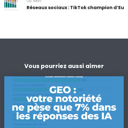
Up Next:
Réseaux sociaux : TikTok champion d’Eur
Vous pourriez aussi aimer
GEO
:
votre
notoriété
ne
pèse
que
7%