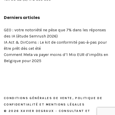
LinkedIn
? »
et
confidentialité
à
Xavier
la
réseaux
pour
de
–
réseaux
et
Bruxelles
Degraux
portée
sociaux
votre
Derniers articles
votre
Masterclass
sociaux
mentions
|
!
de
&
entreprise
entreprise? »
du
?
légales
Xavier
vos
marketing
!
–
5
Degraux
publications
digital
GEO : votre notoriété ne pèse que 7% dans les réponses
Masterclass
et
?
des IA (étude Semrush 2026)
du
6
OK,
IA Act & DirComs : Le kit de conformité pas-à-pas pour
vendredi
mai
voici
être prêt dès cet été
8
2026
l’outil…
Comment Meta va payer moins d’1 Mio EUR d’impôts en
mai
Belgique pour 2025
2026
CONDITIONS GÉNÉRALES DE VENTE, POLITIQUE DE
CONFIDENTIALITÉ ET MENTIONS LÉGALES
© 2026 XAVIER DEGRAUX - CONSULTANT ET