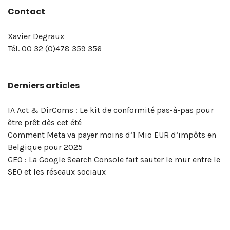
Contact
et
Linkedin
consultant
de
de
bio
de
Advocacy
aux
aux
Ads
via
à
Vous
confirmé
catalogue
ma
Degraux
sur
gérer
comme
en
vente
vente,
de
confirmation
&
pages
profils
(Campaign
LinkedIn
la
voulez
votre
de
newsletter
sur
la
la
un.e
marketing
politique
Xavier
en
Social
Linkedin
Linkedin
manager)
newsletter
vraiment
inscription
formations
Twitter
formation
Xavier Degraux
page
pro
digital
de
Degraux
vue…
Selling
de
comparer
!
en
!
Twitter
Tél. 00 32 (0)478 359 356
LinkedIn
? »
et
confidentialité
à
Xavier
la
réseaux
pour
de
–
réseaux
et
Bruxelles
Degraux
portée
sociaux
votre
Derniers articles
votre
Masterclass
sociaux
mentions
|
!
de
&
entreprise
entreprise? »
du
?
légales
Xavier
vos
marketing
!
–
5
Degraux
publications
digital
IA Act & DirComs : Le kit de conformité pas-à-pas pour
Masterclass
et
?
être prêt dès cet été
du
6
OK,
Comment Meta va payer moins d’1 Mio EUR d’impôts en
vendredi
mai
voici
Belgique pour 2025
8
2026
l’outil…
GEO : La Google Search Console fait sauter le mur entre le
mai
SEO et les réseaux sociaux
2026