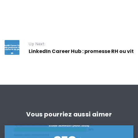
Up Next:
LinkedIn Career Hub : promesse RH ou vitri
Vous pourriez aussi aimer
GEO
: