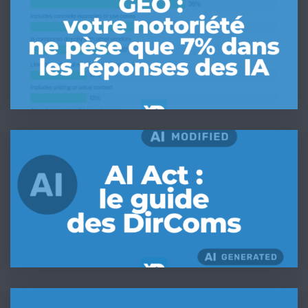
votre
notoriété
ne
pèse
que
7%
dans
les
IA
réponses
Act
des
&
IA
DirComs
(étude
:
Semrush
Le
2026)
kit
de
conformité
pas-
Comment
à-