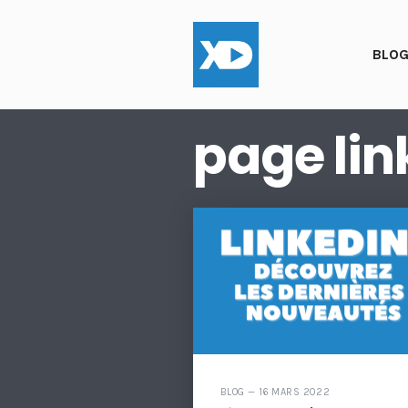
BLO
page lin
BLOG — 16 MARS 2022