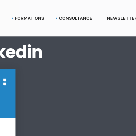
G
FORMATIONS
CONSULTANCE
NEWSLETTE
Formation aux profils Linkedin
Parcours Employee advocacy
kedin
Formation aux pages Linkedin (entreprise)
Formation Social selling
Formation LinkedIn Sales Navigator
Formation Recruter via LinkedIn
Formation Employer branding
Formation Linkedin Ads (Campaign manager)
Formation Bluesky
Formation Stratégie réseaux sociaux