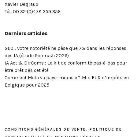
la
un.e
marketing
politique
Xavier
en
Social
Linkedin
Linkedin
manager)
newsletter
vraiment
inscription
formations
Twitter
formation
Xavier Degraux
page
pro
digital
de
Degraux
vue…
Selling
de
comparer
!
en
!
Twitter
Tél. 00 32 (0)478 359 356
LinkedIn
? »
et
confidentialité
à
Xavier
la
réseaux
pour
de
–
réseaux
et
Bruxelles
Degraux
portée
sociaux
votre
Derniers articles
votre
Masterclass
sociaux
mentions
|
!
de
&
entreprise
entreprise? »
du
?
légales
Xavier
vos
marketing
!
–
5
Degraux
publications
digital
GEO : votre notoriété ne pèse que 7% dans les réponses
Masterclass
et
?
des IA (étude Semrush 2026)
du
6
OK,
IA Act & DirComs : Le kit de conformité pas-à-pas pour
vendredi
mai
voici
être prêt dès cet été
8
2026
l’outil…
Comment Meta va payer moins d’1 Mio EUR d’impôts en
mai
Belgique pour 2025
2026
CONDITIONS GÉNÉRALES DE VENTE, POLITIQUE DE