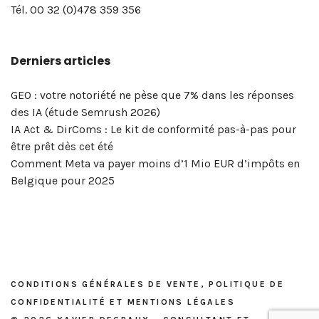
page
pro
digital
de
Degraux
vue…
Selling
de
comparer
!
en
!
Twitter
Tél. 00 32 (0)478 359 356
LinkedIn
? »
et
confidentialité
à
Xavier
la
réseaux
pour
de
–
réseaux
et
Bruxelles
Degraux
portée
sociaux
votre
Derniers articles
votre
Masterclass
sociaux
mentions
|
!
de
&
entreprise
entreprise? »
du
?
légales
Xavier
vos
marketing
!
–
5
Degraux
publications
digital
GEO : votre notoriété ne pèse que 7% dans les réponses
Masterclass
et
?
des IA (étude Semrush 2026)
du
6
OK,
IA Act & DirComs : Le kit de conformité pas-à-pas pour
vendredi
mai
voici
être prêt dès cet été
8
2026
l’outil…
Comment Meta va payer moins d’1 Mio EUR d’impôts en
mai
Belgique pour 2025
2026
CONDITIONS GÉNÉRALES DE VENTE, POLITIQUE DE
CONFIDENTIALITÉ ET MENTIONS LÉGALES