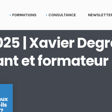
G
FORMATIONS
CONSULTANCE
NEWSLETTE
Formation aux profils Linkedin
Parcours Employee advocacy
025 | Xavier Deg
Formation aux pages Linkedin (entreprise)
Formation Social selling
nt et formateur
Formation LinkedIn Sales Navigator
Formation Recruter via LinkedIn
Formation Employer branding
Formation Linkedin Ads (Campaign manager)
Formation Bluesky
Formation Stratégie réseaux sociaux