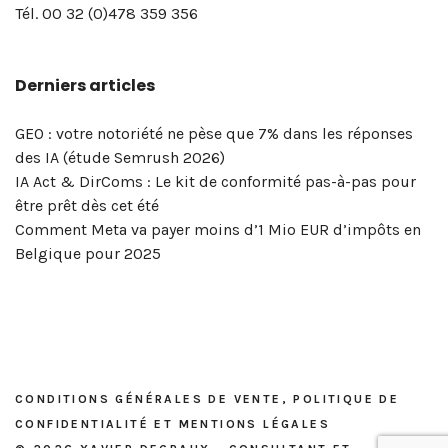
page
pro
digital
de
Degraux
vue…
Selling
de
comparer
!
en
!
Twitter
Tél. 00 32 (0)478 359 356
LinkedIn
? »
et
confidentialité
à
Xavier
la
réseaux
pour
de
–
réseaux
et
Bruxelles
Degraux
portée
sociaux
votre
Derniers articles
votre
Masterclass
sociaux
mentions
|
!
de
&
entreprise
entreprise? »
du
?
légales
Xavier
vos
marketing
!
–
5
Degraux
publications
digital
GEO : votre notoriété ne pèse que 7% dans les réponses
Masterclass
et
?
des IA (étude Semrush 2026)
du
6
OK,
IA Act & DirComs : Le kit de conformité pas-à-pas pour
vendredi
mai
voici
être prêt dès cet été
8
2026
l’outil…
Comment Meta va payer moins d’1 Mio EUR d’impôts en
mai
Belgique pour 2025
2026
CONDITIONS GÉNÉRALES DE VENTE, POLITIQUE DE
CONFIDENTIALITÉ ET MENTIONS LÉGALES