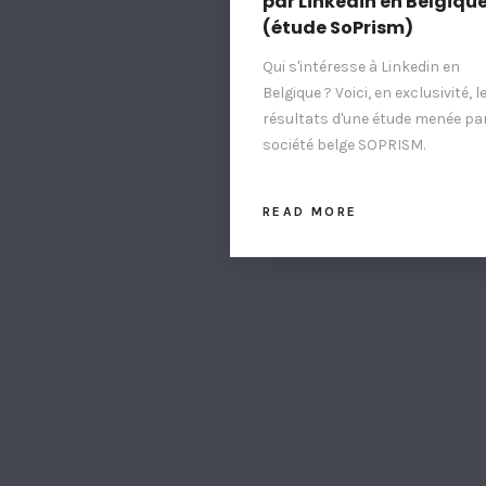
par Linkedin en Belgique
(étude SoPrism)
Qui s'intéresse à Linkedin en
Belgique ? Voici, en exclusivité, l
résultats d'une étude menée par
société belge SOPRISM.
READ MORE