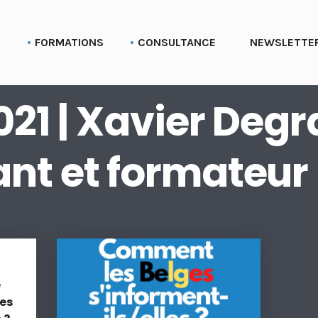
G
FORMATIONS
CONSULTANCE
NEWSLETTE
Formation aux profils Linkedin
Parcours Employee advocacy
2021 | Xavier Degr
Formation aux pages Linkedin (entreprise)
Formation Social selling
nt et formateur
Formation LinkedIn Sales Navigator
Formation Recruter via LinkedIn
Formation Employer branding
Formation Linkedin Ads (Campaign manager)
Formation Bluesky
e
Formation Stratégie réseaux sociaux
ées