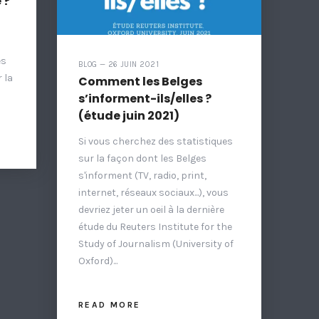
 ?
es
BLOG — 26 JUIN 2021
 la
Comment les Belges
s’informent-ils/elles ?
(étude juin 2021)
Si vous cherchez des statistiques
sur la façon dont les Belges
s'informent (TV, radio, print,
internet, réseaux sociaux...), vous
devriez jeter un oeil à la dernière
étude du Reuters Institute for the
Study of Journalism (University of
Oxford)...
READ MORE