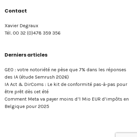
optimiser
utiliser
d’un
générales
générales
la
articles
mail
LinkedIn,
critique
critique
Instagram
Linkedin
Recruter
Threads
m’inscris
:
d’avoir
notre
à
Xavier
savoir
Contact
et
Linkedin
consultant
de
de
bio
de
Advocacy
aux
aux
Ads
via
à
Vous
confirmé
catalogue
ma
Degraux
sur
gérer
comme
en
vente
vente,
de
confirmation
&
pages
profils
(Campaign
LinkedIn
la
voulez
votre
de
newsletter
sur
la
la
un.e
marketing
politique
Xavier
en
Social
Linkedin
Linkedin
manager)
newsletter
vraiment
inscription
formations
Twitter
formation
Xavier Degraux
page
pro
digital
de
Degraux
vue…
Selling
de
comparer
!
en
!
Twitter
Tél. 00 32 (0)478 359 356
LinkedIn
? »
et
confidentialité
à
Xavier
la
réseaux
pour
de
–
réseaux
et
Bruxelles
Degraux
portée
sociaux
votre
Derniers articles
votre
Masterclass
sociaux
mentions
|
!
de
&
entreprise
entreprise? »
du
?
légales
Xavier
vos
marketing
!
–
5
Degraux
publications
digital
GEO : votre notoriété ne pèse que 7% dans les réponses
Masterclass
et
?
des IA (étude Semrush 2026)
du
6
OK,
IA Act & DirComs : Le kit de conformité pas-à-pas pour
vendredi
mai
voici
être prêt dès cet été
8
2026
l’outil…
Comment Meta va payer moins d’1 Mio EUR d’impôts en
mai
Belgique pour 2025
2026